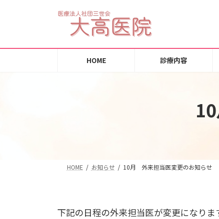
コ
ナ
ン
ビ
テ
ゲ
ン
ー
ツ
シ
HOME
診療内容
へ
ョ
ス
ン
キ
に
1
ッ
移
プ
動
HOME
お知らせ
10月 外来担当医変更のお知らせ
下記の日程の外来担当医が変更になりま