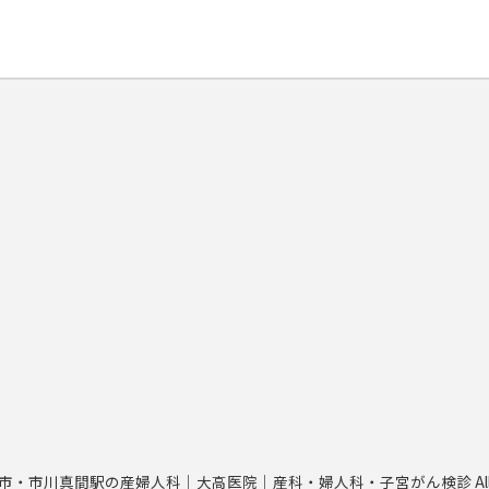
© 市川市・市川真間駅の産婦人科｜大高医院｜産科・婦人科・子宮がん検診 All Right