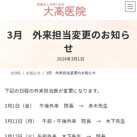
コ
ナ
ン
ビ
テ
ゲ
ン
ー
3月 外来担当変更のお知ら
ツ
シ
へ
ョ
せ
ス
ン
キ
に
2024年3月1日
ッ
移
プ
動
HOME
お知らせ
3月 外来担当変更のお知らせ
下記の日程の外来担当医が変更になります。
3月1日（金） 午後外来 院長 → 赤木先生
3月11日（月） 午前・午後外来 院長 → 木下先生
3月12日（火）午前外来 木下先生 → 院長