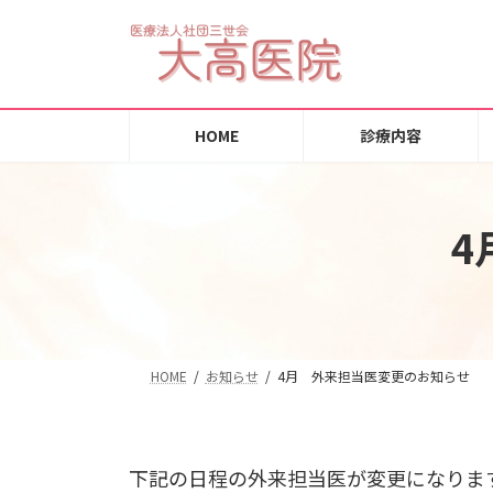
コ
ナ
ン
ビ
テ
ゲ
ン
ー
ツ
シ
HOME
診療内容
へ
ョ
ス
ン
キ
に
4
ッ
移
プ
動
HOME
お知らせ
4月 外来担当医変更のお知らせ
下記の日程の外来担当医が変更になりま