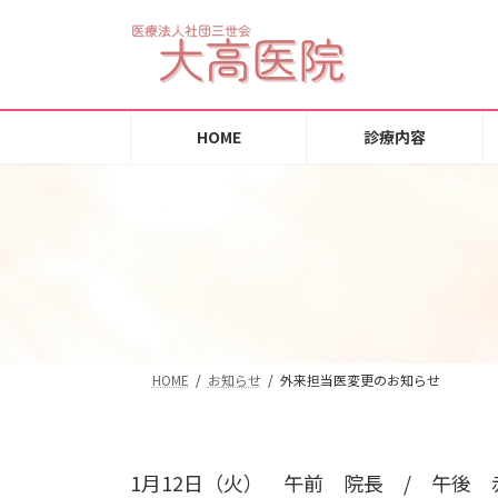
コ
ナ
ン
ビ
テ
ゲ
ン
ー
ツ
シ
HOME
診療内容
へ
ョ
ス
ン
キ
に
ッ
移
プ
動
HOME
お知らせ
外来担当医変更のお知らせ
1月12日（火） 午前 院長 / 午後